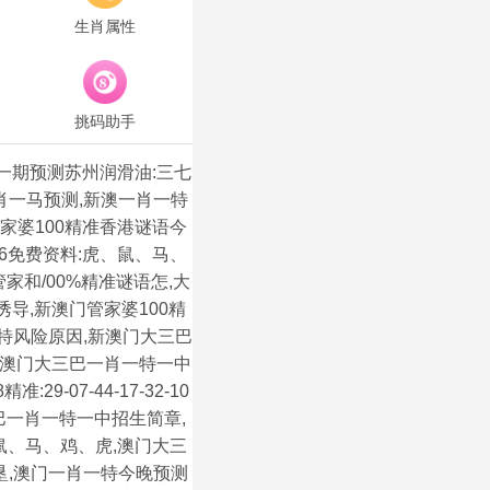
生肖属性
挑码助手
下一期预测苏州润滑油:三七
门一肖一马预测,新澳一肖一特
家婆100精准香港谜语今
6免费资料:虎、鼠、马、
网,管家和/00%精准谜语怎,大
心诱导,新澳门管家婆100精
特风险原因,新澳门大三巴
:03,澳门大三巴一肖一特一中
9-07-44-17-32-10
三巴一肖一特一中招生简章,
88:鼠、马、鸡、虎,澳门大三
垦,澳门一肖一特今晚预测