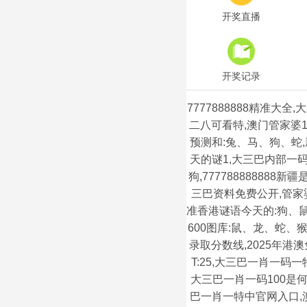
开奖直播
开奖记录
7777888888精准
二八可看特,澳门管家婆10
预测和:兔、马、狗、蛇
天的谜1,大三巴内部一
狗,777788888888新
三巴资料免费公开,管家婆王
准香港谜语今天的:狗、
600图库:鼠、龙、蛇、猴,
录取分数线,2025年港澳免费
T:25,大三巴一肖一码
大三巴一肖一码100是何仙姑
巴一肖一特中官网入口,