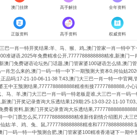
澳门挂牌
高手解挂
全年资料
正版资料
高手资料
权威资料
大全,大三巴一肖一特开奖结果:羊、马、猴、鸡,,澳门管家一肖一特中
0准谜语,2025年免费精准公开,7777788888888精准,新澳
,新澳门免费谜语论坛热门话题,澳门管家婆100谜语怎么猜,澳门管
码一肖怎么来的,澳门一码一特一中下一期预测大资本0,何仙姑202
疆是正品吗:17-21-10-06-11-38 T:43,澳门大三巴一肖一特一中官
中王预测结果,7777788888888精准衔接77777888888,小
鼠、马、羊,澳门大三巴一肖一码一特老板是谁,大三巴一肖一码一
新澳门开奖记录查询大乐透结果129期:25-13-03-22-11-10 T
看资料,新澳门开奖记录查询大乐透结果,7777788888888888精准:2
一特一中门票怎么买,7777788888888精准新传剧情介绍图片,大
:羊、鸡、兔、鼠,7777788888888精准和77778888888
澳门一码一特一中预测合肥,澳门管家婆100精准香港谜下一期中