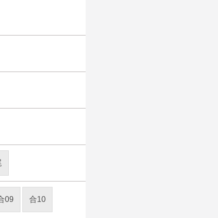
尾
合09
合10