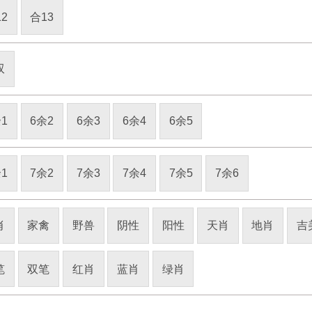
2
合13
双
1
6余2
6余3
6余4
6余5
1
7余2
7余3
7余4
7余5
7余6
肖
家禽
野兽
阴性
阳性
天肖
地肖
吉
笔
双笔
红肖
蓝肖
绿肖