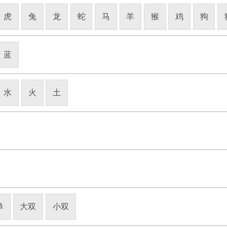
虎
兔
龙
蛇
马
羊
猴
鸡
狗
蓝
水
火
土
单
大双
小双